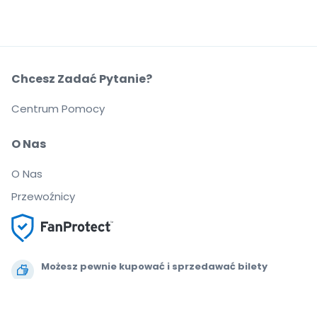
Chcesz Zadać Pytanie?
Centrum Pomocy
O Nas
O Nas
Przewoźnicy
Możesz pewnie kupować i sprzedawać bilety
Biuro Obsługi Klienta zapewnia wsparcie aż do
rozpoczęcia wydarzenia