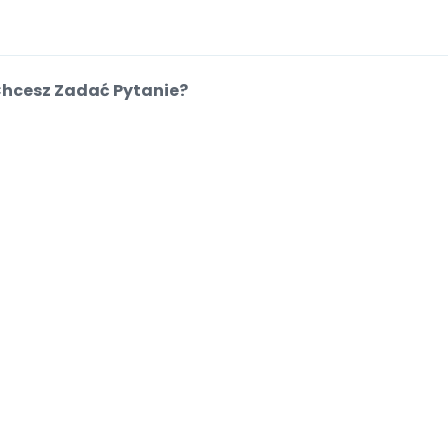
hcesz Zadać Pytanie?
entrum Pomocy
cie
.
.
.
.