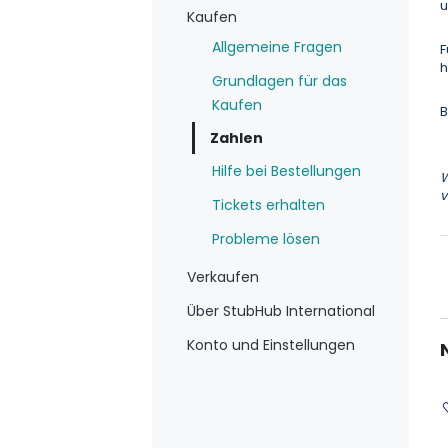
u
Kaufen
Allgemeine Fragen
F
h
Grundlagen für das
Kaufen
B
Zahlen
Hilfe bei Bestellungen
W
v
Tickets erhalten
Probleme lösen
Verkaufen
Über StubHub International
Konto und Einstellungen