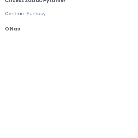
Chcesz Zadać Pytanie?
Centrum Pomocy
O Nas
O Nas
Przewoźnicy
Możesz pewnie kupować i sprzedawać bilety
Biuro Obsługi Klienta zapewnia wsparcie aż do
rozpoczęcia wydarzenia
Dajemy 100% gwarancji na każde zamówienie