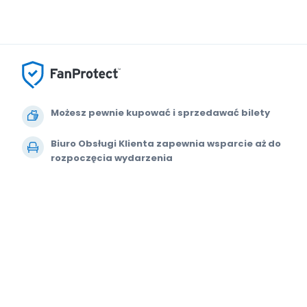
Możesz pewnie kupować i sprzedawać bilety
Biuro Obsługi Klienta zapewnia wsparcie aż do
rozpoczęcia wydarzenia
Dajemy 100% gwarancji na każde zamówienie
© 2000-2021 StubHub. Wszelkie prawa zastrzeżone. Korzystanie z tej w
Umowa z użytkownikiem, Oświadczenie o zachowaniu prywatności i Powiad
sprzedawcą biletów. Ceny są ustalane przez sprzedawców i mogą przew