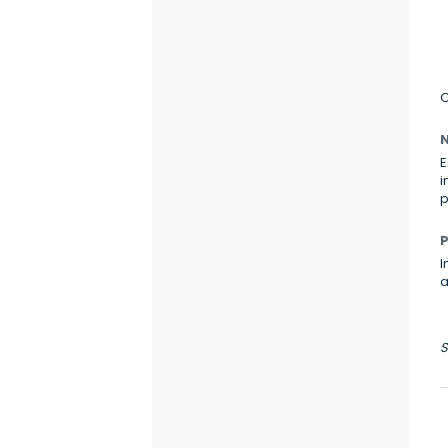
O
E
i
p
P
I
a
S