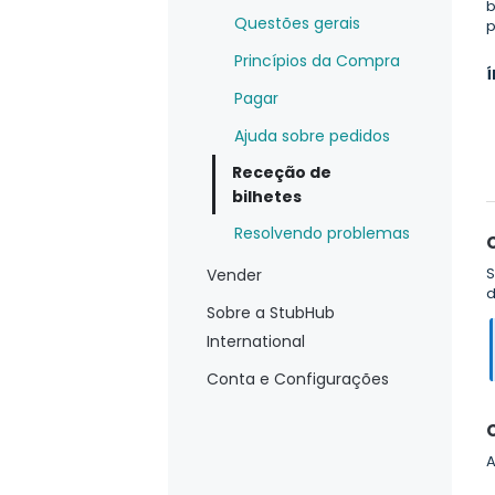
b
Questões gerais
p
Princípios da Compra
Í
Pagar
Ajuda sobre pedidos
Receção de
bilhetes
Resolvendo problemas
S
Vender
d
Sobre a StubHub
International
Conta e Configurações
A