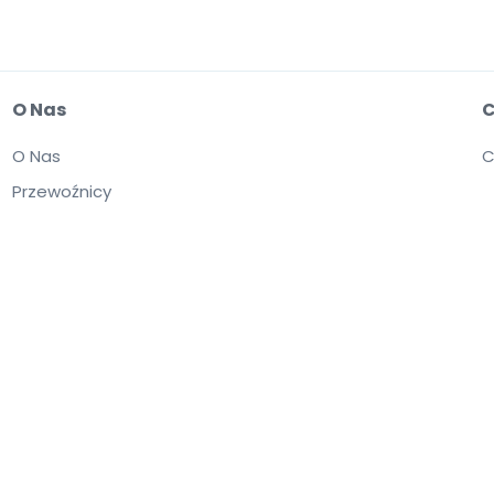
O Nas
C
O Nas
C
Przewoźnicy
itryny jest równoznaczne z zaakceptowaniem postanowień zawartych w dokumen
omienie o plikach cookie.
Kupujesz bilety od osób trzecich; StubHub nie jest
yższać wartość nominalną.