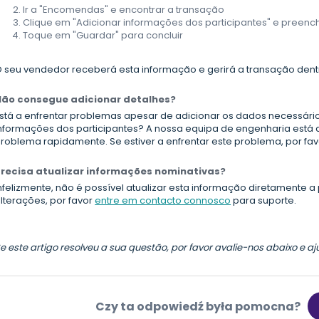
Ir a "Encomendas" e encontrar a transação
Clique em "Adicionar informações dos participantes" e preen
Toque em "Guardar" para concluir
 seu vendedor receberá esta informação e gerirá a transação dent
Não consegue adicionar detalhes?
stá a enfrentar problemas apesar de adicionar os dados necessários?
nformações dos participantes? A nossa equipa de engenharia está a
roblema rapidamente. Se estiver a enfrentar este problema, por fa
recisa atualizar informações nominativas?
nfelizmente, não é possível atualizar esta informação diretamente a 
lterações, por favor
entre em contacto connosco
para suporte.
e este artigo resolveu a sua questão, por favor avalie-nos abaixo e a
Czy ta odpowiedź była pomocna?