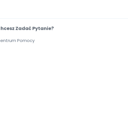
hcesz Zadać Pytanie?
entrum Pomocy
cie
.
.
.
.