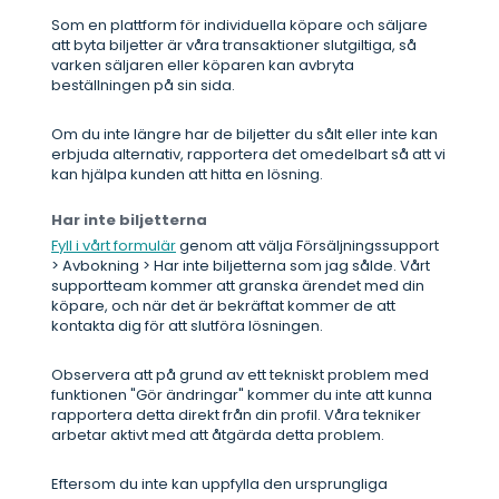
Som en plattform för individuella köpare och säljare
att byta biljetter är våra transaktioner slutgiltiga, så
varken säljaren eller köparen kan avbryta
beställningen på sin sida.
Om du inte längre har de biljetter du sålt eller inte kan
erbjuda alternativ, rapportera det omedelbart så att vi
kan hjälpa kunden att hitta en lösning.
Har inte biljetterna
Fyll i vårt formulär
genom att välja Försäljningssupport
> Avbokning > Har inte biljetterna som jag sålde. Vårt
supportteam kommer att granska ärendet med din
köpare, och när det är bekräftat kommer de att
kontakta dig för att slutföra lösningen.
Observera att på grund av ett tekniskt problem med
funktionen "Gör ändringar" kommer du inte att kunna
rapportera detta direkt från din profil. Våra tekniker
arbetar aktivt med att åtgärda detta problem.
Eftersom du inte kan uppfylla den ursprungliga