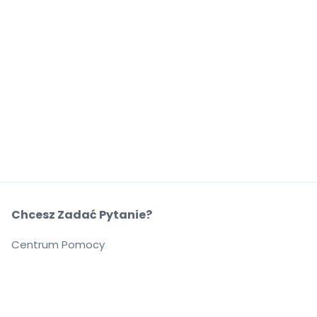
Chcesz Zadać Pytanie?
Centrum Pomocy
O Nas
O Nas