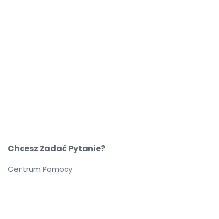
Chcesz Zadać Pytanie?
Centrum Pomocy
O Nas
O Nas