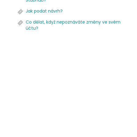
StubHub?
Jak podat návrh?
Co dělat, když nepoznáváte změny ve svém
účtu?