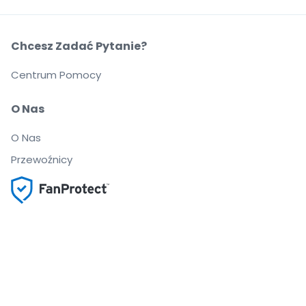
Chcesz Zadać Pytanie?
Centrum Pomocy
O Nas
O Nas
Przewoźnicy
Możesz pewnie kupować i sprzedawać bilety
Biuro Obsługi Klienta zapewnia wsparcie aż do
rozpoczęcia wydarzenia
Dajemy 100% gwarancji na każde zamówienie