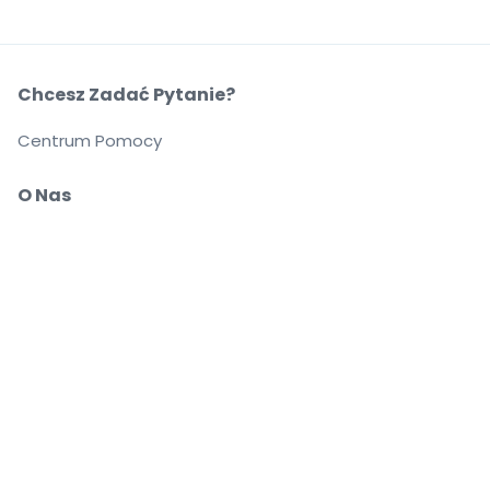
Chcesz Zadać Pytanie?
Centrum Pomocy
O Nas
O Nas
Przewoźnicy
Możesz pewnie kupować i sprzedawać bilety
Biuro Obsługi Klienta zapewnia wsparcie aż do
rozpoczęcia wydarzenia