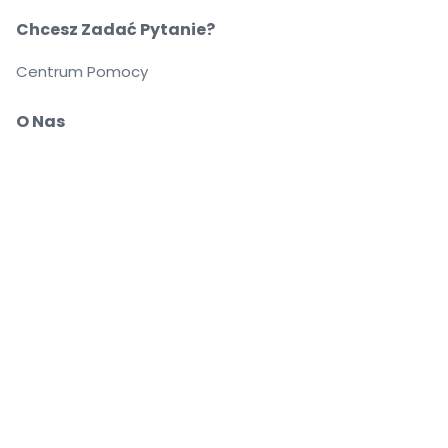
Chcesz Zadać Pytanie?
Centrum Pomocy
O Nas
O Nas
Przewoźnicy
Możesz pewnie kupować i sprzedawać bilety
Biuro Obsługi Klienta zapewnia wsparcie aż do
rozpoczęcia wydarzenia
Dajemy 100% gwarancji na każde zamówienie