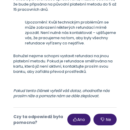
že bude připsána na původní platební metodu do 5 až
15 pracovních dnů.
Upozornění: Kvůli technickým problémům se
může zobrazení některých refundací mírně
zpozdit. Není nutné nás kontaktovat – ujišťujeme
vás, že pracujeme na tom, aby byly všechny
refundace vyřízeny co nejdříve.
Bohužel nejsme schopni vystavit refundaci na jinou
platební metodu. Pokud je refundace směřována na
kartu, která již není aktivní, kontaktujte prosím svou
banku, aby zařídila převod prostředků.
Pokud tento článek vyřešil váš dotaz, ohodnoťte nás
prosím níže a pomozte nám se dále zlepšovat.
Czy ta odpowiedź była
Ano
Ne
pomocna?