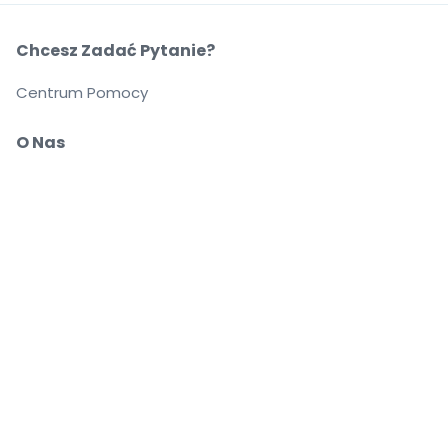
Chcesz Zadać Pytanie?
Centrum Pomocy
O Nas
O Nas
Przewoźnicy
Możesz pewnie kupować i sprzedawać bilety
Biuro Obsługi Klienta zapewnia wsparcie aż do
rozpoczęcia wydarzenia
Dajemy 100% gwarancji na każde zamówienie