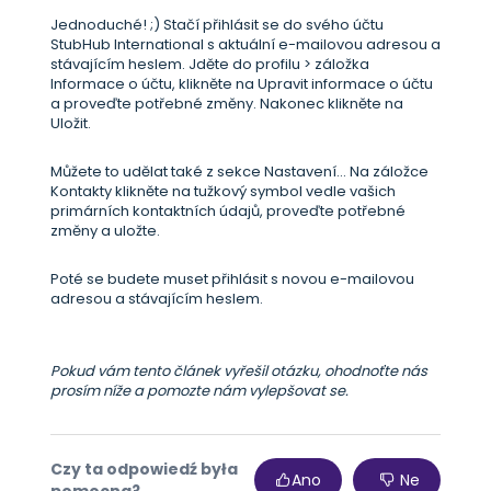
Jednoduché! ;) Stačí přihlásit se do svého účtu
StubHub International s aktuální e-mailovou adresou a
stávajícím heslem. Jděte do profilu > záložka
Informace o účtu, klikněte na Upravit informace o účtu
a proveďte potřebné změny. Nakonec klikněte na
Uložit.
Můžete to udělat také z sekce Nastavení... Na záložce
Kontakty klikněte na tužkový symbol vedle vašich
primárních kontaktních údajů, proveďte potřebné
změny a uložte.
Poté se budete muset přihlásit s novou e-mailovou
adresou a stávajícím heslem.
Pokud vám tento článek vyřešil otázku, ohodnoťte nás
prosím níže a pomozte nám vylepšovat se.
Czy ta odpowiedź była
Ano
Ne
pomocna?