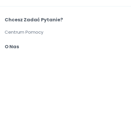
Chcesz Zadać Pytanie?
Centrum Pomocy
O Nas
O Nas
Przewoźnicy
Możesz pewnie kupować i sprzedawać bilety
Biuro Obsługi Klienta zapewnia wsparcie aż do
rozpoczęcia wydarzenia
Dajemy 100% gwarancji na każde zamówienie