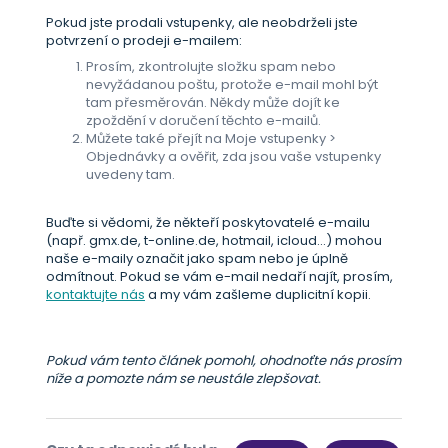
Pokud jste prodali vstupenky, ale neobdrželi jste
potvrzení o prodeji e-mailem:
Prosím, zkontrolujte složku spam nebo
nevyžádanou poštu, protože e-mail mohl být
tam přesměrován. Někdy může dojít ke
zpoždění v doručení těchto e-mailů.
Můžete také přejít na Moje vstupenky >
Objednávky a ověřit, zda jsou vaše vstupenky
uvedeny tam.
Buďte si vědomi, že někteří poskytovatelé e-mailu
(např. gmx.de, t-online.de, hotmail, icloud...) mohou
naše e-maily označit jako spam nebo je úplně
odmítnout. Pokud se vám e-mail nedaří najít, prosím,
kontaktujte nás
a my vám zašleme duplicitní kopii.
Pokud vám tento článek pomohl, ohodnoťte nás prosím
níže a pomozte nám se neustále zlepšovat.