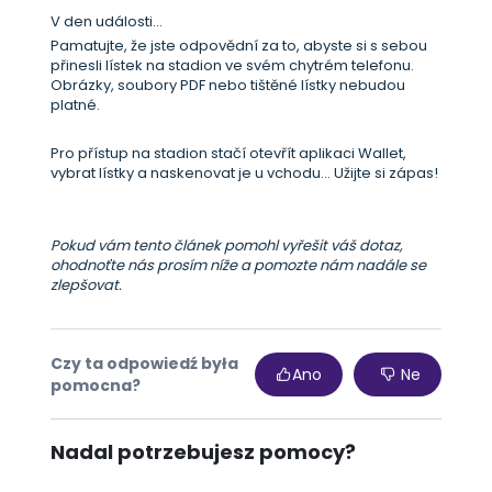
V den události...
Pamatujte, že jste odpovědní za to, abyste si s sebou
přinesli lístek na stadion ve svém chytrém telefonu.
Obrázky, soubory PDF nebo tištěné lístky nebudou
platné.
Pro přístup na stadion stačí otevřít aplikaci Wallet,
vybrat lístky a naskenovat je u vchodu... Užijte si zápas!
Pokud vám tento článek pomohl vyřešit váš dotaz,
ohodnoťte nás prosím níže a pomozte nám nadále se
zlepšovat.
Czy ta odpowiedź była
Ano
Ne
pomocna?
Nadal potrzebujesz pomocy?