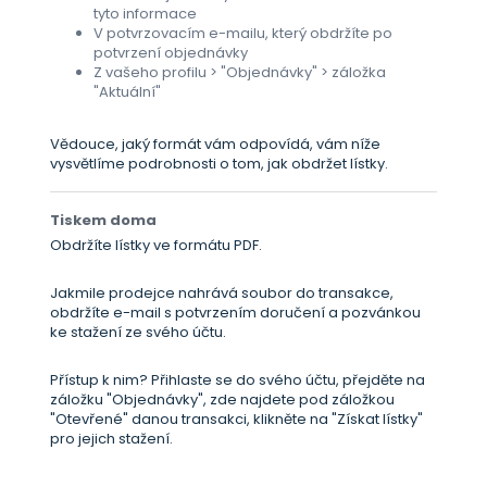
tyto informace
V potvrzovacím e-mailu, který obdržíte po
potvrzení objednávky
Z vašeho profilu > "Objednávky" > záložka
"Aktuální"
Vědouce, jaký formát vám odpovídá, vám níže
vysvětlíme podrobnosti o tom, jak obdržet lístky.
Tiskem doma
Obdržíte lístky ve formátu PDF.
Jakmile prodejce nahrává soubor do transakce,
obdržíte e-mail s potvrzením doručení a pozvánkou
ke stažení ze svého účtu.
Přístup k nim? Přihlaste se do svého účtu, přejděte na
záložku "Objednávky", zde najdete pod záložkou
"Otevřené" danou transakci, klikněte na "Získat lístky"
pro jejich stažení.