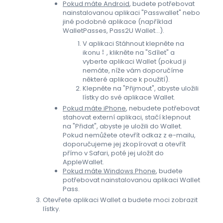
Pokud máte Android
, budete potřebovat
nainstalovanou aplikaci "Passwallet" nebo
jiné podobné aplikace (například
WalletPasses, Pass2U Wallet...).
V aplikaci Stáhnout klepněte na
ikonu ⠇, klikněte na "Sdílet" a
vyberte aplikaci Wallet (pokud ji
nemáte, níže vám doporučíme
některé aplikace k použití).
Klepněte na "Přijmout", abyste uložili
lístky do své aplikace Wallet.
Pokud máte iPhone
, nebudete potřebovat
stahovat externí aplikaci, stačí klepnout
na "Přidat", abyste je uložili do Wallet.
Pokud nemůžete otevřít odkaz z e-mailu,
doporučujeme jej zkopírovat a otevřít
přímo v Safari, poté jej uložit do
AppleWallet.
Pokud máte Windows Phone
, budete
potřebovat nainstalovanou aplikaci Wallet
Pass.
Otevřete aplikaci Wallet a budete moci zobrazit
lístky.