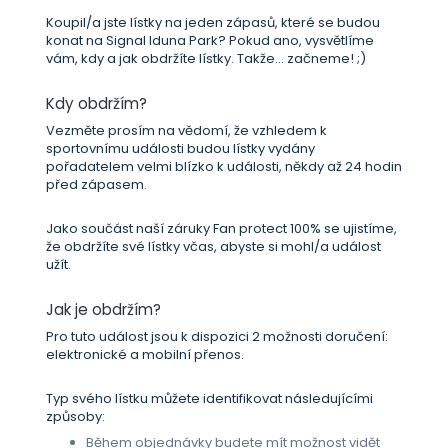
Koupil/a jste lístky na jeden zápasů, které se budou
konat na Signal Iduna Park? Pokud ano, vysvětlíme
vám, kdy a jak obdržíte lístky. Takže... začneme! ;)
Kdy obdržím?
Vezměte prosím na vědomí, že vzhledem k
sportovnímu události budou lístky vydány
pořadatelem velmi blízko k události, někdy až 24 hodin
před zápasem.
Jako součást naší záruky Fan protect 100% se ujistíme,
že obdržíte své lístky včas, abyste si mohl/a událost
užít.
Jak je obdržím?
Pro tuto událost jsou k dispozici 2 možnosti doručení:
elektronické a mobilní přenos.
Typ svého lístku můžete identifikovat následujícími
způsoby:
Během objednávky budete mít možnost vidět