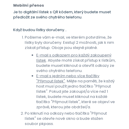
Mobilní přenos
Je to digitální lístek s QR kódem, který budete muset
předložit ze svého chytrého telefonu.
Když budou lístky doručeny...
Pošleme vám e-mail, ve kterém potvrdíme, že
lístky byly doručeny. Existují 2 možnosti, jak k nim
získat přístup. Oboje jsou stejně platné.
E-mail s odkazem pro každý zakoupený
lístek
. Abyste mohli získat přístup k lístkům,
budete muset kliknout a otevřít odkazy ze
svého chytrého telefonu.
E-mail s jedním nebo více tlačítky
"Přijmout lístek"
. Mějte na paměti, že každý
host musí použít jedno tlačítko "Přijmout
lístek". Pokud jste zakoupil/a více než 1
lístek, budete muset kliknout na každé
tlačítko "Přijmout lístek", které se objeví ve
zprávě, kterou jste obdržel/a.
Po kliknutí na odkazy nebo tlačítka "Přijmout
lístek" se otevře nové okno a bude stažen
soubor pkpass.