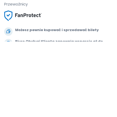
Przewoźnicy
Możesz pewnie kupować i sprzedawać bilety
Biuro Obsługi Klienta zapewnia wsparcie aż do
rozpoczęcia wydarzenia
Dajemy 100% gwarancji na każde zamówienie
.
.
.
.
© 2000-2021 StubHub. Wszelkie prawa zastrzeżone. Korzystanie z tej
witryny jest równoznaczne z zaakceptowaniem postanowień zawartych w
dokumencie
Umowa z użytkownikiem, Oświadczenie o zachowaniu