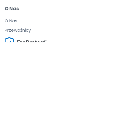
O Nas
O Nas
Przewoźnicy
Możesz pewnie kupować i sprzedawać bilety
Biuro Obsługi Klienta zapewnia wsparcie aż do
rozpoczęcia wydarzenia
Dajemy 100% gwarancji na każde zamówienie
.
.
.
.