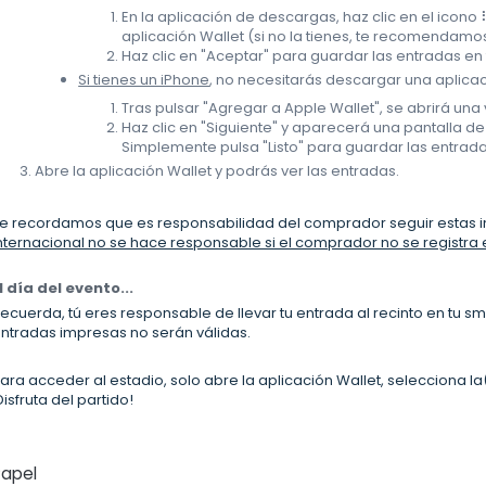
En la aplicación de descargas, haz clic en el icono 
aplicación Wallet (si no la tienes, te recomendamo
Haz clic en "Aceptar" para guardar las entradas en 
Si tienes un iPhone
, no necesitarás descargar una aplicac
Tras pulsar "Agregar a Apple Wallet", se abrirá un
Haz clic en "Siguiente" y aparecerá una pantalla d
Simplemente pulsa "Listo" para guardar las entrada
Abre la aplicación Wallet y podrás ver las entradas.
e recordamos que es responsabilidad del comprador seguir estas 
nternacional no se hace responsable si el comprador no se registra e
l día del evento...
ecuerda, tú eres responsable de llevar tu entrada al recinto en tu 
ntradas impresas no serán válidas.
ara acceder al estadio, solo abre la aplicación Wallet, selecciona la
Disfruta del partido!
Papel