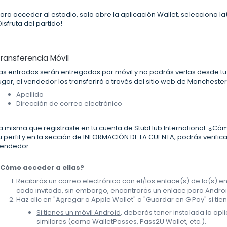
ara acceder al estadio, solo abre la aplicación Wallet, selecciona la
Disfruta del partido!
ransferencia Móvil
as entradas serán entregadas por móvil y no podrás verlas desde tu
ugar, el vendedor los transferirá a través del sitio web de Manchester 
Apellido
Dirección de correo electrónico
a misma que registraste en tu cuenta de StubHub International. ¿Cómo
u perfil y en la sección de INFORMACIÓN DE LA CUENTA, podrás verifi
endedor.
¿Cómo acceder a ellas?
Recibirás un correo electrónico con el/los enlace(s) de la(s) 
cada invitado, sin embargo, encontrarás un enlace para Android
Haz clic en "Agregar a Apple Wallet" o "Guardar en G Pay" si tie
Si tienes un móvil Android
, deberás tener instalada la apl
similares (como WalletPasses, Pass2U Wallet, etc.).