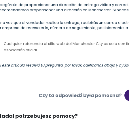
segúrate de proporcionar una dirección de entrega válida y correcta
ecomendamos proporcionar una dirección en Manchester. Si necesi
na vez que el vendedor realice la entrega, recibirás un correo elect
a empresa de mensajería, número de seguimiento, posiblemente la f
Cualquier referencia al sitio web del Manchester City es solo con f
asociación oficial.
i este artículo resolvió tu pregunta, por favor, califícanos abajo y ay
Czy ta odpowiedź była pomocna?
Nadal potrzebujesz pomocy?