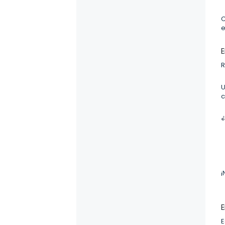
C
e
E
R
U
c
¡
E
E