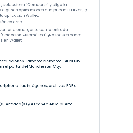
⠇, selecciona "Compartir" y elige la
s algunas aplicaciones que puedes utilizar).ç
tu aplicación Wallet.
ión externa.
a ventana emergente con la entrada.
e "Selección Automática". ¡No toques nada!
s en Wallet.
instrucciones. Lamentablemente,
StubHub
n el portal del Manchester City.
smartphone. Las imágenes, archivos PDF o
(s) entrada(s) y escanea en la puerta...