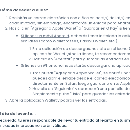
¿Cómo acceder a ellas?
Recibirás un correo electrónico con el/los enlace(s) de la(s) 
cada invitado, sin embargo, encontrarás un enlace para Android
Haz clic en "Agregar a Apple Wallet" o "Guardar en G Pay" si tie
Si tienes un móvil Android
, deberás tener instalada la apl
similares (como WalletPasses, Pass2U Wallet, etc.).
En la aplicación de descargas, haz clic en el icono 
aplicación Wallet (si no la tienes, te recomendamo
Haz clic en "Aceptar" para guardar las entradas en 
Si tienes un iPhone
, no necesitarás descargar una aplicac
Tras pulsar "Agregar a Apple Wallet", se abrirá un
puedes abrir el enlace desde el correo electrónic
directamente en Safari, luego guardarlo en tu Apple
Haz clic en "Siguiente" y aparecerá una pantalla d
Simplemente pulsa "Listo" para guardar las entrada
Abre la aplicación Wallet y podrás ver las entradas.
l día del evento...
ecuerda, tú eres responsable de llevar tu entrada al recinto en tu 
ntradas impresas no serán válidas.