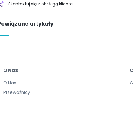
Skontaktuj się z obsługą klienta
Powiązane artykuły
O Nas
C
O Nas
C
Przewoźnicy