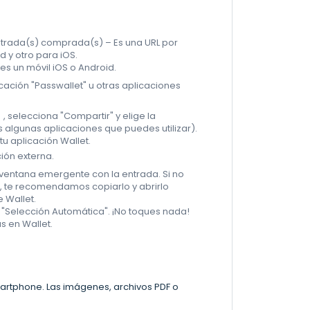
entrada(s) comprada(s) – Es una URL por
 y otro para iOS.
nes un móvil iOS o Android.
icación "Passwallet" u otras aplicaciones
⠇, selecciona "Compartir" y elige la
s algunas aplicaciones que puedes utilizar).
tu aplicación Wallet.
ión externa.
a ventana emergente con la entrada. Si no
o, te recomendamos copiarlo y abrirlo
 Wallet.
e "Selección Automática". ¡No toques nada!
s en Wallet.
smartphone. Las imágenes, archivos PDF o