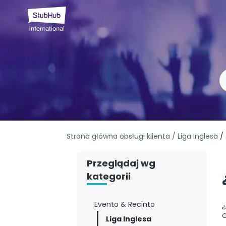
Strona główna obsługi klienta
/ Liga Inglesa
/
Przeglądaj wg
kategorii
Evento & Recinto
¿
C
Liga Inglesa