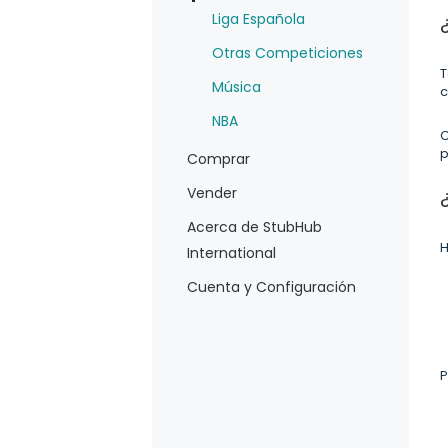
Liga Española
Otras Competiciones
T
Música
c
NBA
C
p
Comprar
Vender
Acerca de StubHub
H
International
Cuenta y Configuración
P