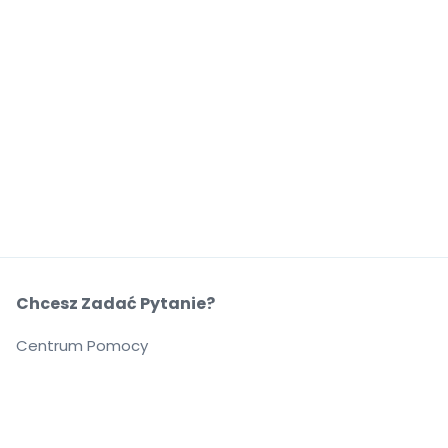
Chcesz Zadać Pytanie?
Centrum Pomocy
O Nas
O Nas