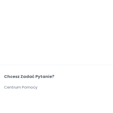
Chcesz Zadać Pytanie?
Centrum Pomocy
O Nas
O Nas