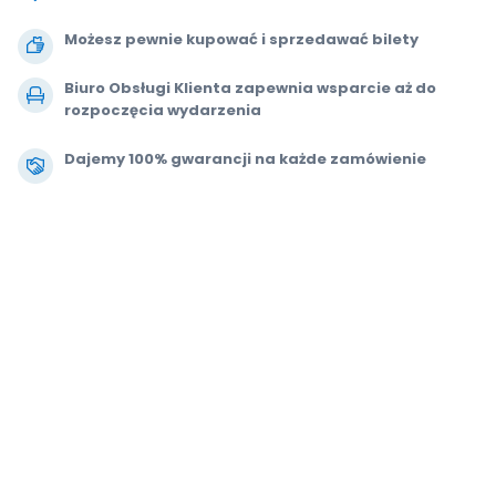
Możesz pewnie kupować i sprzedawać bilety
Biuro Obsługi Klienta zapewnia wsparcie aż do
rozpoczęcia wydarzenia
Dajemy 100% gwarancji na każde zamówienie
.
.
.
.
© 2000-2021 StubHub. Wszelkie prawa zastrzeżone. Korzystanie z tej
witryny jest równoznaczne z zaakceptowaniem postanowień zawartych w
dokumencie
Umowa z użytkownikiem, Oświadczenie o zachowaniu
prywatności i Powiadomienie o plikach cookie.
Kupujesz bilety od osób
trzecich; StubHub nie jest sprzedawcą biletów. Ceny są ustalane przez
sprzedawców i mogą przewyższać wartość nominalną.