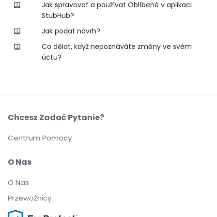
Jak spravovat a používat Oblíbené v aplikaci
StubHub?
Jak podat návrh?
Co dělat, když nepoznáváte změny ve svém
účtu?
Chcesz Zadać Pytanie?
Centrum Pomocy
O Nas
O Nas
Przewoźnicy