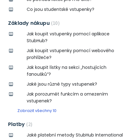
Co jsou studentské vstupenky?
Základy nákupu
10
Jak koupit vstupenky pomocí aplikace
StubHub?
Jak koupit vstupenky pomocí webového
prohlížeče?
Jak koupit lístky na sekci „hostujících
fanoušků“?
Jaké jsou různé typy vstupenek?
Jak porozumět funkcím a omezením
vstupenek?
Zobrazit všechny 10
Platby
2
Jaké platební metody StubHub International