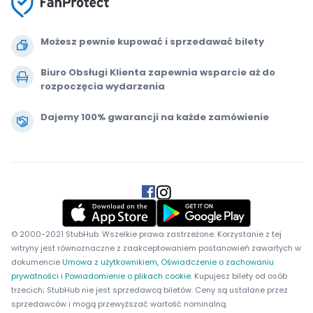
Możesz pewnie kupować i sprzedawać bilety
Biuro Obsługi Klienta zapewnia wsparcie aż do
rozpoczęcia wydarzenia
Dajemy 100% gwarancji na każde zamówienie
.
.
.
.
© 2000-2021 StubHub. Wszelkie prawa zastrzeżone. Korzystanie z tej
witryny jest równoznaczne z zaakceptowaniem postanowień zawartych w
dokumencie
Umowa z użytkownikiem, Oświadczenie o zachowaniu
prywatności i Powiadomienie o plikach cookie.
Kupujesz bilety od osób
trzecich; StubHub nie jest sprzedawcą biletów. Ceny są ustalane przez
sprzedawców i mogą przewyższać wartość nominalną.