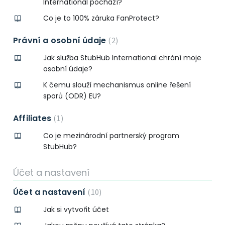
International pochází?
Co je to 100% záruka FanProtect?
Právní a osobní údaje
2
Jak služba StubHub International chrání moje
osobní údaje?
K čemu slouží mechanismus online řešení
sporů (ODR) EU?
Affiliates
1
Co je mezinárodní partnerský program
StubHub?
Účet a nastavení
Účet a nastavení
10
Jak si vytvořit účet